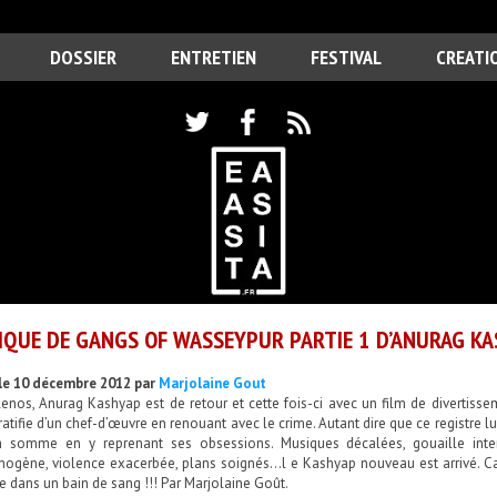
DOSSIER
ENTRETIEN
FESTIVAL
CREATI
IQUE DE GANGS OF WASSEYPUR PARTIE 1 D’ANURAG KA
le 10 décembre 2012 par
Marjolaine Gout
enos, Anurag Kashyap est de retour et cette fois-ci avec un film de divertisseme
atifie d’un chef-d’œuvre en renouant avec le crime. Autant dire que ce registre lui 
m somme en y reprenant ses obsessions. Musiques décalées, gouaille inte
inogène, violence exacerbée, plans soignés…l e Kashyap nouveau est arrivé. Ca
e dans un bain de sang !!! Par Marjolaine Goût.