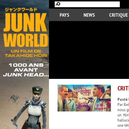
PAYS
NEWS
CRITIQUE
CRIT
Posté 
Par Bel
nous gr
un fil
halluc
une têt