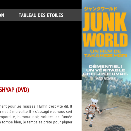
ON
TABLEAU DES ETOILES
SHYAP (DVD)
nt pour les masses ! Enfin c’est vite dit. Il
sied à merveille. Il « s’assagit » et nous sert
mporelle, humour noir, volutes de fumée
 tombe bien, le temps se prête pour piquer