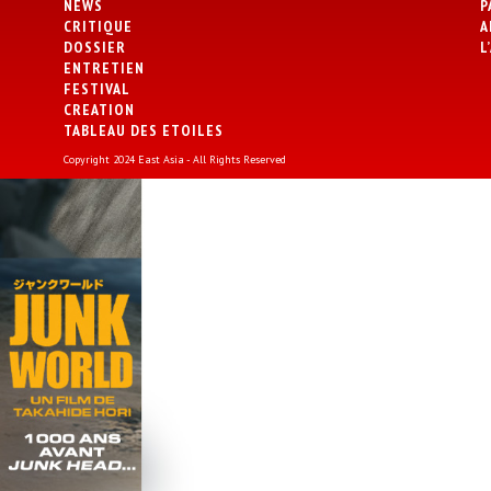
NEWS
P
CRITIQUE
A
DOSSIER
L
ENTRETIEN
FESTIVAL
CREATION
TABLEAU DES ETOILES
Copyright 2024 East Asia - All Rights Reserved