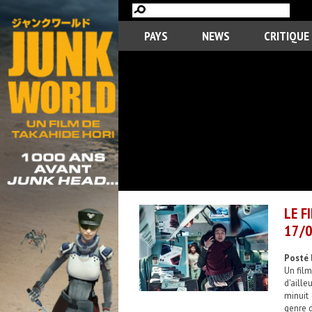
PAYS
NEWS
CRITIQUE
LE F
17/0
Posté 
Un film
d'aill
minuit 
genre d