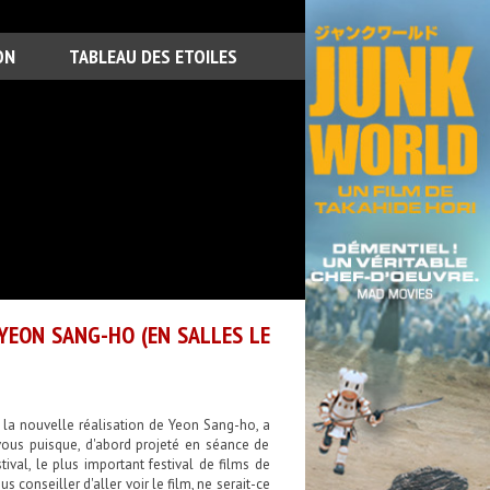
ON
TABLEAU DES ETOILES
 YEON SANG-HO (EN SALLES LE
, la nouvelle réalisation de Yeon Sang-ho, a
-vous puisque, d'abord projeté en séance de
ival, le plus important festival de films de
conseiller d'aller voir le film, ne serait-ce