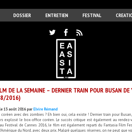
DOSSIER
ENTRETIEN
FESTIVAL
CREATI
ILM DE LA SEMAINE – DERNIER TRAIN POUR BUSAN DE
8/2016)
le 13 août 2016 par
Elvire Rémand
 coréen avec des zombies ? Eh bien oui, cela existe ! Dernier train pour Busan
eurs explosé le box-office coréen. Le succès critique est également au rendez
au Festival de Cannes 2016, le film est également reparti du Fantasia Film Fest
'Amérique du Nord, avec deux prix. Malgré quelques réserves, on ne peut que vous 