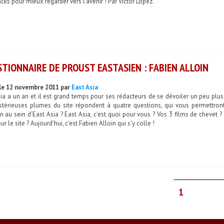
cks pour mieux regarder vers l'avenir ! Par Victor Lopez.
TIONNAIRE DE PROUST EASTASIEN : FABIEN ALLOIN
le 12 novembre 2011 par
East Asia
ia a un an et il est grand temps pour ses rédacteurs de se dévoiler un peu plus
stérieuses plumes du site répondent à quatre questions, qui vous permettront
n au sein d'East Asia ? East Asia, c'est quoi pour vous ? Vos 3 films de chevet 
ur le site ? Aujourd'hui, c'est Fabien Alloin qui s'y colle !
1