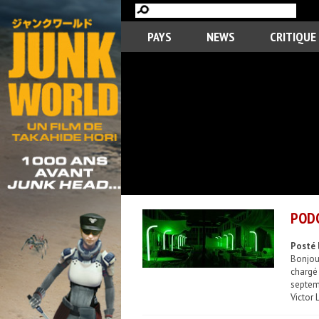
PAYS
NEWS
CRITIQUE
PODC
Posté l
Bonjou
chargé 
septemb
Victor 