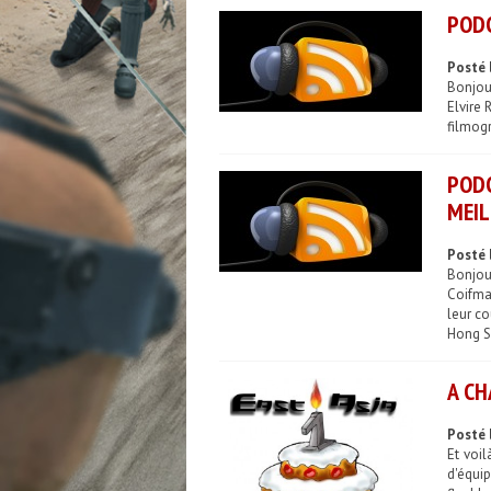
PODC
Posté l
Bonjour
Elvire 
filmogr
PODC
MEIL
Posté 
Bonjou
Coifman
leur c
Hong Sa
A CH
Posté 
Et voil
d'équi