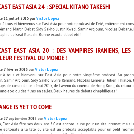
AST EAST ASIA 24 : SPECIAL KITANO TAKESHI
e 11 juillet 2015 par
Victor Lopez
 à tous et bienvenus sur East Asia pour notre podcast de l'été, entièrement con
Rémand, Martin Debat, Sidy Sakho, Justin Kwedi, Samir Ardjoum, Nicolas Debarle, 
aphie de Beat Kakeshi. Bonne écoute et bel été !
AST EAST ASIA 20 : DES VAMPIRES IRANIENS, LES
LEUR FESTIVAL DU MONDE !
le 7 février 2015 par
Victor Lopez
r à tous et bienvenu sur East Asia pour notre vingtième podcast. Au progr
, Samir Ardjoum, Sidy Sakho, Elvire Rémand, Nicolas Lemerle, Julien Thialon, J
oups de cœurs de ce début 2015, de l'avenir du cinéma de Hong Kong, du retour 
ng-soo ou des films en salles. Deux heures de débats cinéphiliques !
ANGE IS YET TO COME
le 27 septembre 2012 par
Victor Lopez
à, East Asia fête ses deux ans ! C'est encore jeune pour un site internet, mai
pe éditoriale à la tête du site est un prétexte acceptable pour un petit mome