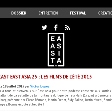
DOSSIER
ENTRETIEN
FESTIVAL
CREATI
AST EAST ASIA 25 : LES FILMS DE L’ÉTÉ 2015
e 18 juillet 2015 par
Victor Lopez
r à tous et bienvenus sur East Asia pour notre podcast consacré aux sorties
allant de La Bataille de la montagne du tigre de Tsui Hark (17 juin) à Cemeter
re), présenté par Elvire Rémand, Martin Debat, Sidy Sakho, Justin Kwedi, Samir
Lopez. Bonne écoute et bel été !