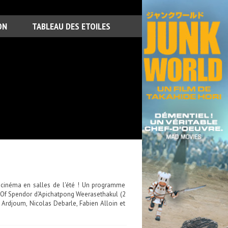
ON
TABLEAU DES ETOILES
 cinéma en salles de l'été ! Un programme
y Of Spendor d'Apichatpong Weerasethakul (2
 Ardjoum, Nicolas Debarle, Fabien Alloin et