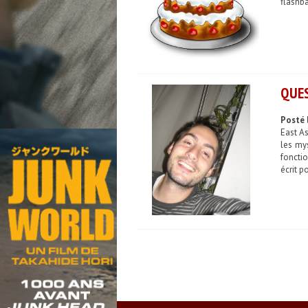
flashba
QUES
Posté 
East As
les my
fonctio
écrit po