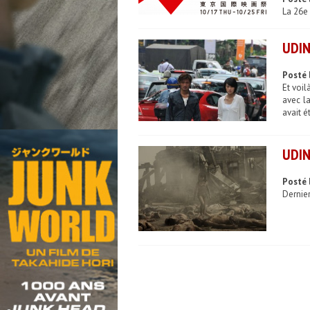
La 26e 
UDIN
Posté 
Et voi
avec l
avait é
UDIN
Posté 
Dernier