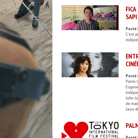
FICA
SAPI
Posté 
C'est 
indépen
ENTR
CINÉ
Posté 
Parmi l
Eugene
indépe
John Jo
de mai
lieux d
PALM
Posté 