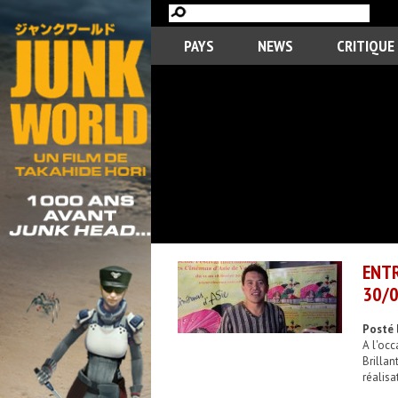
PAYS
NEWS
CRITIQUE
ENT
30/0
Posté 
A l'oc
Brillan
réalisa