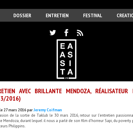
DOSSIER
ENTRETIEN
FESTIVAL
CREATI
RETIEN AVEC BRILLANTE MENDOZA, RÉALISATEUR
3/2016)
le 27 mars 2016 par
Jeremy Coifman
casion de la sortie de Taklub le 30 mars 2016, retour sur l'entretien passion
te Mendoza, durant lequel il nous a parlé de son film d'horreur Sapi, du poverty
teurs Philippins.