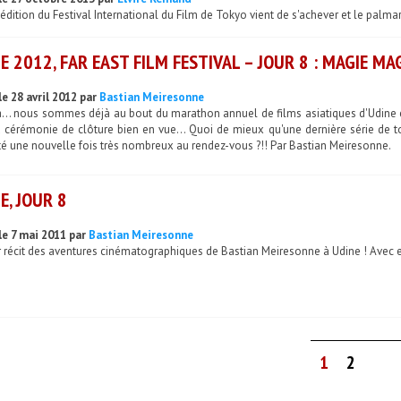
édition du Festival International du Film de Tokyo vient de s'achever et le palmar
E 2012, FAR EAST FILM FESTIVAL – JOUR 8 : MAGIE MA
le 28 avril 2012 par
Bastian Meiresonne
là… nous sommes déjà au bout du marathon annuel de films asiatiques d'Udine e
a cérémonie de clôture bien en vue… Quoi de mieux qu'une dernière série de to
té une nouvelle fois très nombreux au rendez-vous ?!! Par Bastian Meiresonne.
E, JOUR 8
le 7 mai 2011 par
Bastian Meiresonne
 récit des aventures cinématographiques de Bastian Meiresonne à Udine ! Avec en
1
2