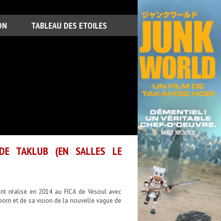
ON
TABLEAU DES ETOILES
 DE TAKLUB (EN SALLES LE
nant réalisé en 2014 au FICA de Vesoul avec
 porn et de sa vision de la nouvelle vague de