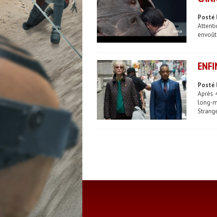
Posté 
Attent
envoûta
ENFI
Posté 
Après 
long-m
Strange