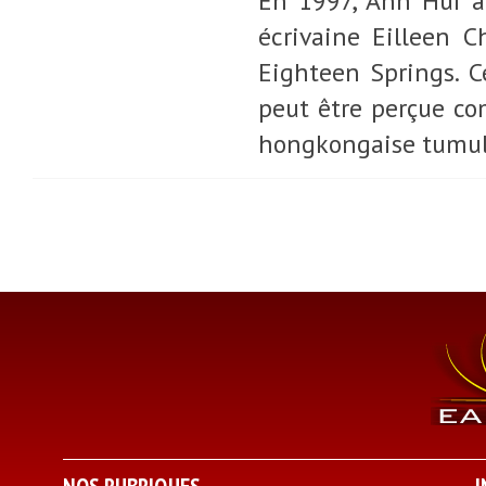
En 1997, Ann Hui ad
écrivaine Eilleen 
Eighteen Springs. 
peut être perçue com
hongkongaise tumult