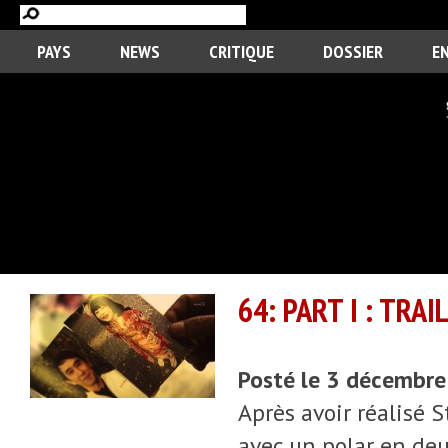
PAYS
NEWS
CRITIQUE
DOSSIER
E
64: PART I : TRA
Posté le 3 décembr
Après avoir réalisé S
avec un polar en deu