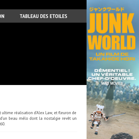
ON
TABLEAU DES ETOILES
ultime réalisation d'Alex Law, et fleuron de
t d'un beau mélo dont la nostalgie revêt un
60.