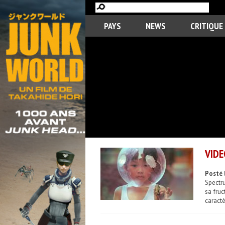
PAYS
NEWS
CRITIQUE
VIDE
Posté l
Spectru
sa fru
caract