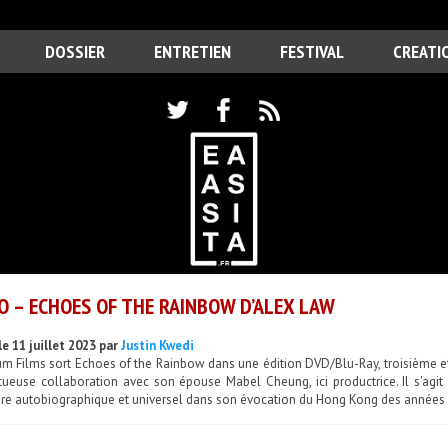
DOSSIER
ENTRETIEN
FESTIVAL
CREATI
O – ECHOES OF THE RAINBOW D’ALEX LAW
e 11 juillet 2023 par
Justin Kwedi
m Films sort Echoes of the Rainbow dans une édition DVD/Blu-Ray, troisième et 
ctueuse collaboration avec son épouse Mabel Cheung, ici productrice. Il s'agi
ère autobiographique et universel dans son évocation du Hong Kong des années 