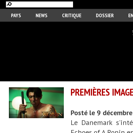
PAYS
NEWS
CRITIQUE
DOSSIER
E
PREMIÈRES IMAGE
Posté le 9 décembr
Le Danemark s'intér
Echoes of A Ronin en