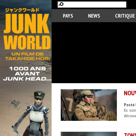
PAYS
NEWS
CRITIQUE
NOUV
Posté 
Ils so
découvr
TONY