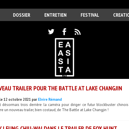
DOSSIER
ENTRETIEN
FESTIVAL
CREATI
EAU TRAILER POUR THE BATTLE AT LAKE CHANGJIN
le 12 octobre 2021 par
Elvire Rémand
nt désormais trois derrière la caméra pour diriger ce futur blockbuster chino
e un nouveau trailer, bien costaud, de The Battle at Lake Changjin !
 LEUNG CHIU-WAI DANS LE TRAILER DE FOX HUNT