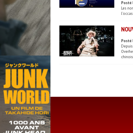
Posté 
Les no
l'occas
NOUV
Posté 
Depuis
Overhe
chinois