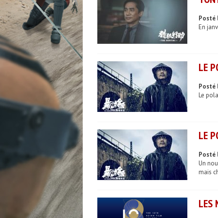
Posté 
En janv
LE P
Posté 
Le pola
LE P
Posté 
Un nouv
mais ch
LES 