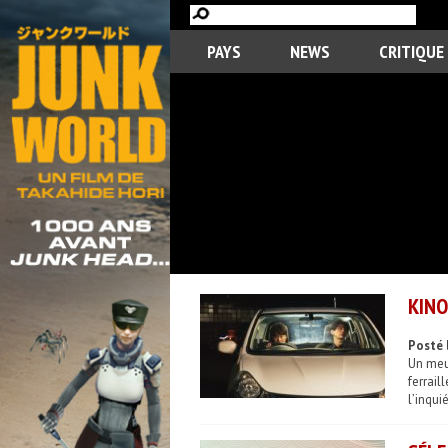
PAYS
NEWS
CRITIQUE
KINO
Posté 
Un meur
ferrai
l’inqui