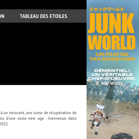
ON
TABLEAU DES ETOILES
à un innocent, une usine de récupération de
urou d’une secte new age : bienvenue dans
 2022.