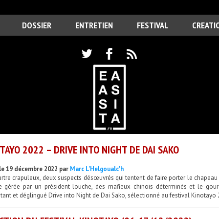
DOSSIER
ENTRETIEN
FESTIVAL
CREATI
TAYO 2022 – DRIVE INTO NIGHT DE DAI SAKO
le 19 décembre 2022 par
Marc L'Helgoualc'h
tre crapuleux, deux suspects désœuvrés qui tentent de faire porter le chapeau 
lle gérée par un président louche, des mafieux chinois déterminés et le go
étant et déglingué Drive into Night de Dai Sako, sélectionné au festival Kinotayo