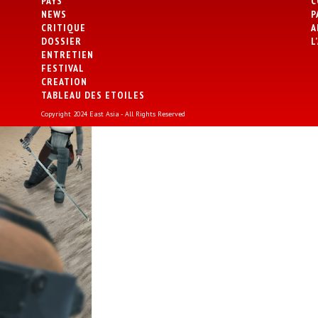
PAYS
C
NEWS
P
CRITIQUE
A
DOSSIER
L
ENTRETIEN
FESTIVAL
CREATION
TABLEAU DES ETOILES
Copyright 2024 East Asia - All Rights Reserved