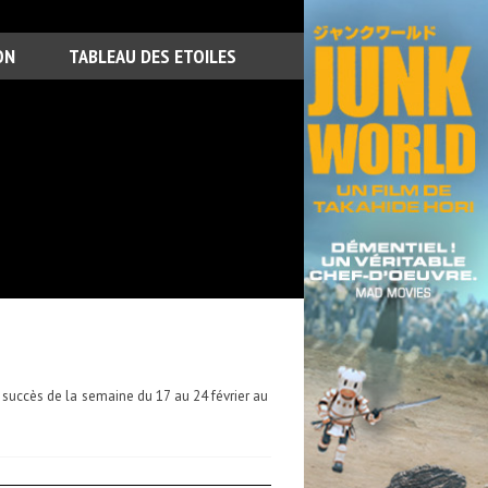
ON
TABLEAU DES ETOILES
 succès de la semaine du 17 au 24 février au