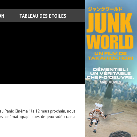
ON
TABLEAU DES ETOILES
r au Panic Cinéma ! le 12 mars prochain, nous
s cinématographiques de jeux-vidéo (ainsi