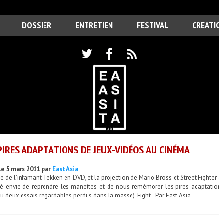
DOSSIER
ENTRETIEN
FESTIVAL
CREATI
PIRES ADAPTATIONS DE JEUX-VIDÉOS AU CINÉMA
le 5 mars 2011 par
East Asia
ie de l’infamant Tekken en DVD, et la projection de Mario Bross et Street Fighte
é envie de reprendre les manettes et de nous remémorer les pires adaptation
u deux essais regardables perdus dans la masse). Fight ! Par East Asia.