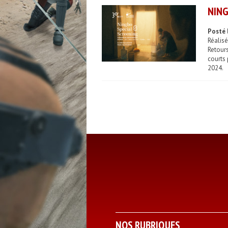
NING
Posté 
Réalisé
Retour
courts 
2024.
NOS RUBRIQUES