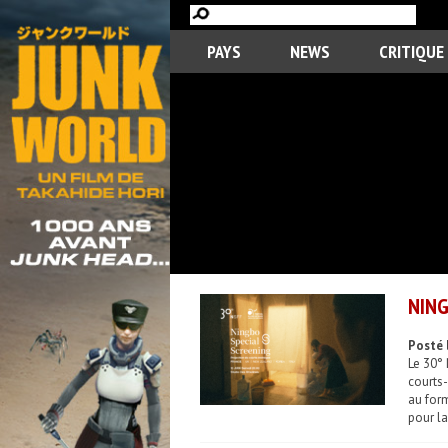
PAYS
NEWS
CRITIQUE
NING
Posté 
Le 30° 
courts-
au form
pour la