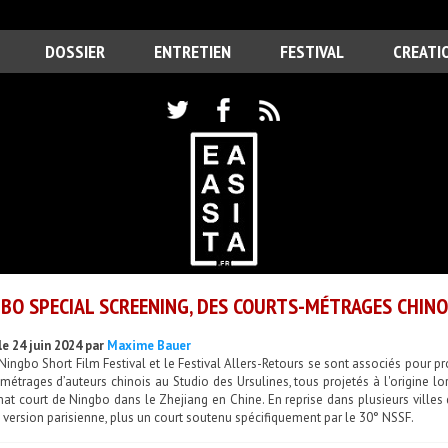
DOSSIER
ENTRETIEN
FESTIVAL
CREATI
BO SPECIAL SCREENING, DES COURTS-MÉTRAGES CHINOI
le 24 juin 2024 par
Maxime Bauer
Ningbo Short Film Festival et le Festival Allers-Retours se sont associés pour p
métrages d’auteurs chinois au Studio des Ursulines, tous projetés à l'origine lor
at court de Ningbo dans le Zhejiang en Chine. En reprise dans plusieurs villes
 version parisienne, plus un court soutenu spécifiquement par le 30° NSSF.