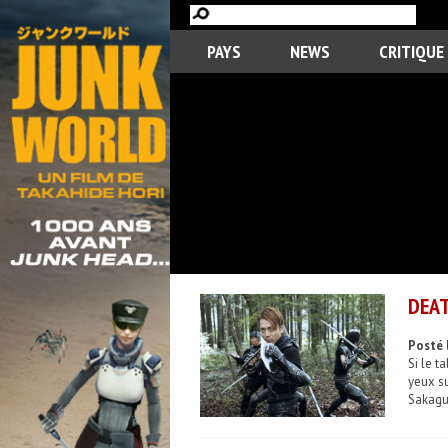
PAYS
NEWS
CRITIQUE
DEAT
Posté l
Si le t
yeux su
Sakaguc