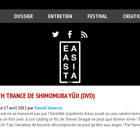
DOSSIER
ENTRETIEN
FESTIVAL
CREATI
H TRANCE DE SHIMOMURA YÛJI (DVD)
e 17 avril 2012 par
Yannik Vanesse
alent ne se transmet pas par l'hérédité (Lamberto Bava aurait eu une carrière bien d
r un film avec à son casting le fils de Steven Seagal ne peut que donner envie ! 
hi Tak, l'amateur de bisserie décomplexée ne peut qu'être aux anges ! Par Yan