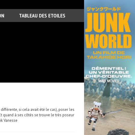
ON
TABLEAU DES ETOILES
ifférente, si cela avait été le cas), poser les
Et quand à ses côtés se trouve le très poseur
nik Vanesse