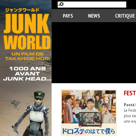
PAYS
NEWS
CRITIQUE
FEST
Posté 
Le Fest
plus ta
une exp