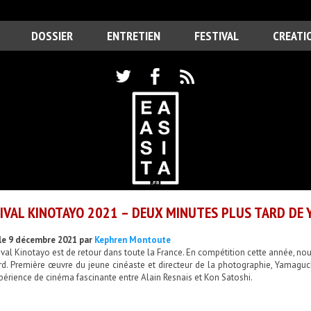
DOSSIER
ENTRETIEN
FESTIVAL
CREATI
IVAL KINOTAYO 2021 – DEUX MINUTES PLUS TARD DE
le 9 décembre 2021 par
Kephren Montoute
ival Kinotayo est de retour dans toute la France. En compétition cette année, n
rd. Première œuvre du jeune cinéaste et directeur de la photographie, Yamaguch
érience de cinéma fascinante entre Alain Resnais et Kon Satoshi.