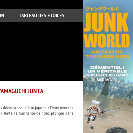
ON
TABLEAU DES ETOILES
 YAMAGUCHI JUNTA
ous découvrons le film japonais Deux minutes
i Junta, le film tente de nous plonger dans