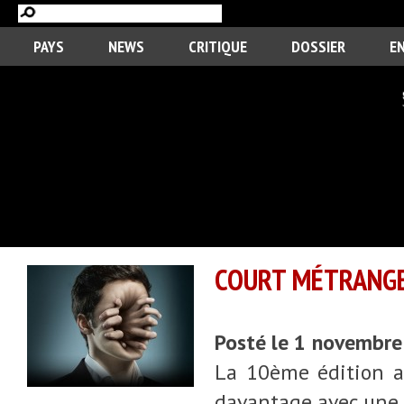
PAYS
NEWS
CRITIQUE
DOSSIER
E
COURT MÉTRANGE 
Posté le 1 novembr
La 10ème édition an
davantage avec une p