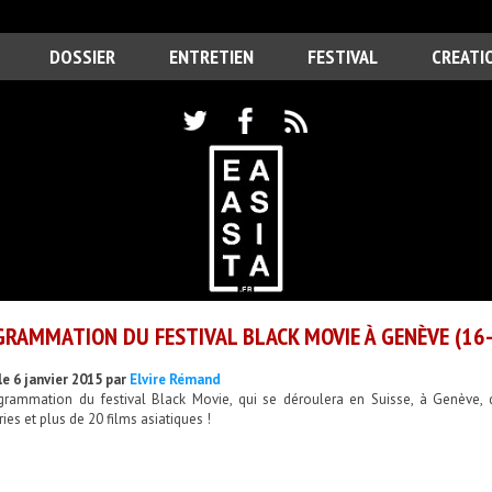
DOSSIER
ENTRETIEN
FESTIVAL
CREATI
RAMMATION DU FESTIVAL BLACK MOVIE À GENÈVE (16-
le 6 janvier 2015 par
Elvire Rémand
grammation du festival Black Movie, qui se déroulera en Suisse, à Genève, d
ies et plus de 20 films asiatiques !