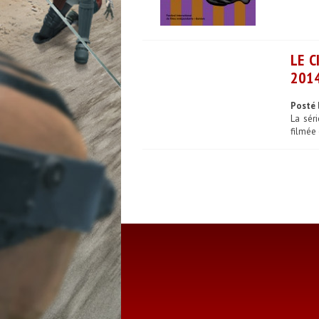
LE C
201
Posté 
La sér
filmée 