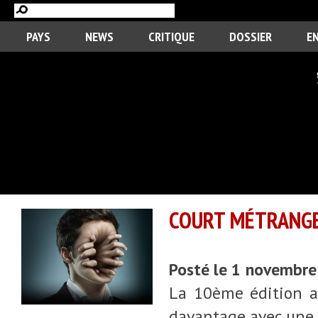
PAYS
NEWS
CRITIQUE
DOSSIER
E
COURT MÉTRANGE 
Posté le 1 novembr
La 10ème édition an
davantage avec une p