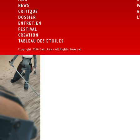
NEWS
P
CRITIQUE
A
DOSSIER
L
ENTRETIEN
FESTIVAL
CREATION
TABLEAU DES ETOILES
Copyright 2024 East Asia - All Rights Reserved