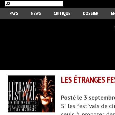
PAYS
NEWS
CRITIQUE
DOSSIER
E
LES ÉTRANGES FE
Posté le 3 septemb
Si les festivals de 
seuls à proposer des