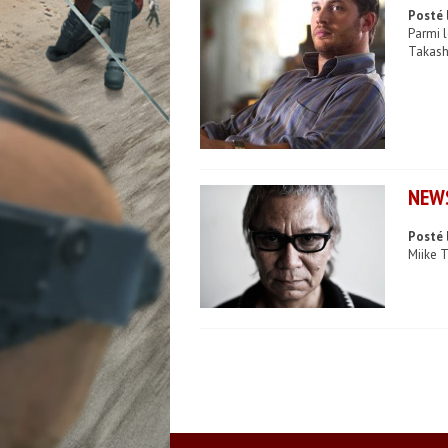
Posté 
Parmi l
Takashi
NEWS
Posté 
Miike T