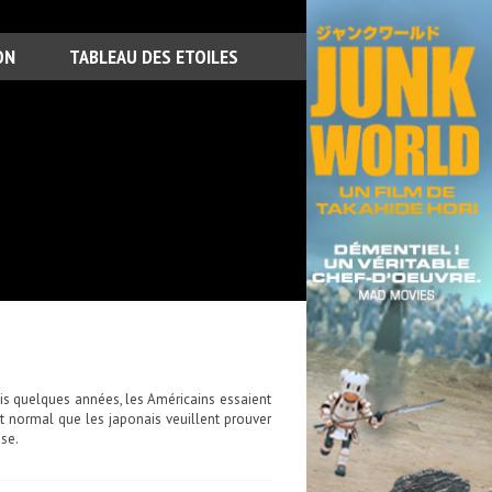
ON
TABLEAU DES ETOILES
puis quelques années, les Américains essaient
ait normal que les japonais veuillent prouver
sse.