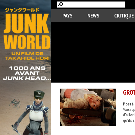
PAYS
NEWS
CRITIQUE
GROT
Posté 
Voici q
d'aller
qu'ils 