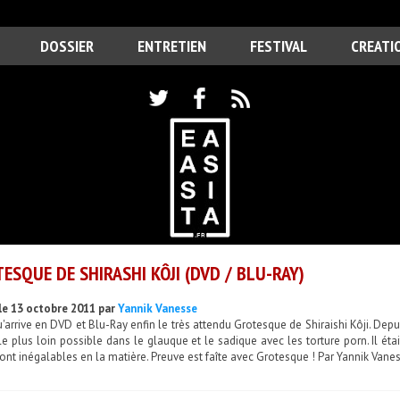
DOSSIER
ENTRETIEN
FESTIVAL
CREATI
ESQUE DE SHIRASHI KÔJI (DVD / BLU-RAY)
le 13 octobre 2011 par
Yannik Vanesse
u'arrive en DVD et Blu-Ray enfin le très attendu Grotesque de Shiraishi Kôji. De
 le plus loin possible dans le glauque et le sadique avec les torture porn. Il ét
sont inégalables en la matière. Preuve est faîte avec Grotesque ! Par Yannik Vane