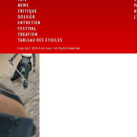
NEWS
P
CRITIQUE
A
DOSSIER
L
ENTRETIEN
FESTIVAL
CREATION
TABLEAU DES ETOILES
Copyright 2024 East Asia - All Rights Reserved