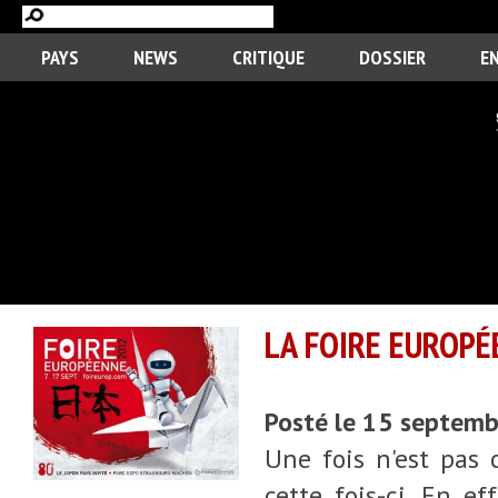
PAYS
NEWS
CRITIQUE
DOSSIER
E
LA FOIRE EUROP
Posté le 15 septem
Une fois n'est pas 
cette fois-ci. En e