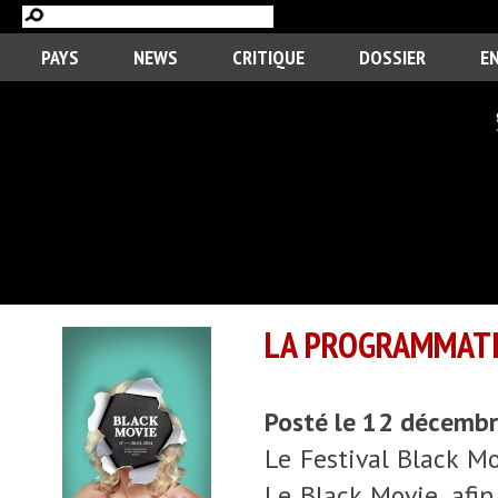
PAYS
NEWS
CRITIQUE
DOSSIER
E
LA PROGRAMMATIO
Posté le 12 décemb
Le Festival Black Mo
Le Black Movie, afin