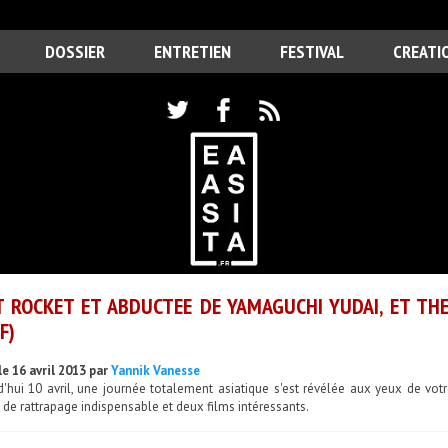
DOSSIER
ENTRETIEN
FESTIVAL
CREATI
 ROCKET ET ABDUCTEE DE YAMAGUCHI YUDAI, ET TH
F)
le 16 avril 2013 par
Yannik Vanesse
'hui 10 avril, une journée totalement asiatique s'est révélée aux yeux de votr
de rattrapage indispensable et deux films intéressants.