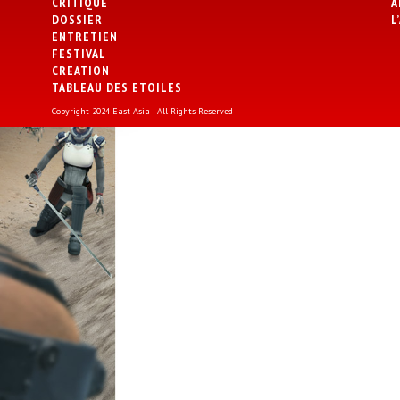
CRITIQUE
A
DOSSIER
L
ENTRETIEN
FESTIVAL
CREATION
TABLEAU DES ETOILES
Copyright 2024 East Asia - All Rights Reserved