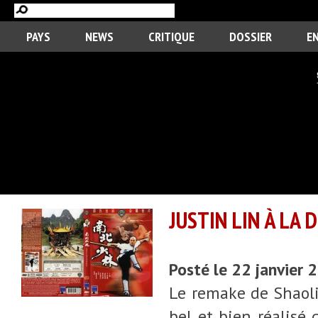
PAYS
NEWS
CRITIQUE
DOSSIER
E
JUSTIN LIN À LA
Posté le 22 janvier
Le remake de Shaolin
bel et bien réalisé 