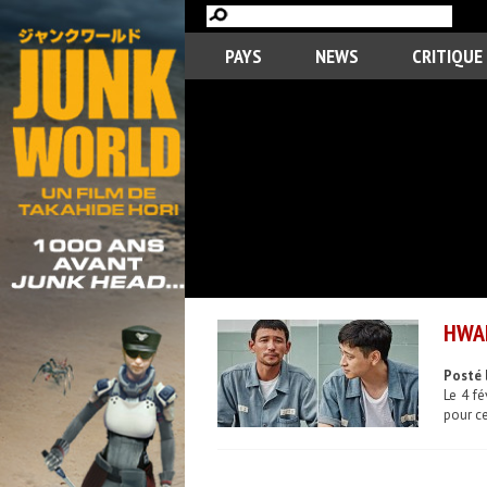
PAYS
NEWS
CRITIQUE
HWAN
Posté 
Le 4 fé
pour ce