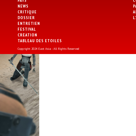
PAYS
C
NEWS
P
CRITIQUE
A
DOSSIER
L
ENTRETIEN
FESTIVAL
CREATION
TABLEAU DES ETOILES
Copyright 2024 East Asia - All Rights Reserved