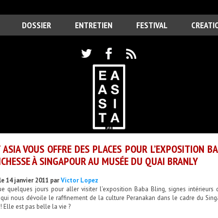
DOSSIER
ENTRETIEN
FESTIVAL
CREATI
 ASIA VOUS OFFRE DES PLACES POUR L’EXPOSITION BA
ICHESSE À SINGAPOUR AU MUSÉE DU QUAI BRANLY
le 14 janvier 2011 par
Victor Lopez
ue quelques jours pour aller visiter l’exposition Baba Bling, signes intérieu
 qui nous dévoile le raffinement de la culture Peranakan dans le cadre du Singa
! Elle est pas belle la vie ?