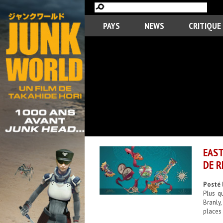
PAYS
NEWS
CRITIQUE
EAST
DE R
Posté 
Plus q
Branly,
places 