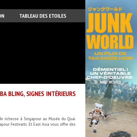
ON
TABLEAU DES ETOILES
BA BLING, SIGNES INTÉRIEURS
rs de richesse à Singapour au Musée du Quai
pour Festivarts. Et East Asia vous offre des