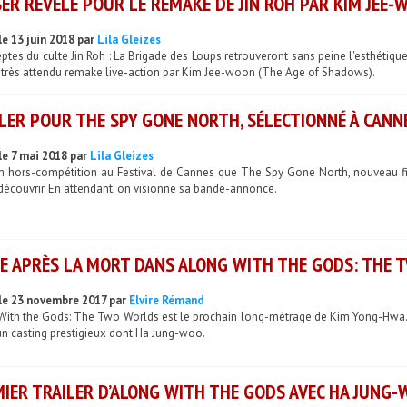
ER RÉVÉLÉ POUR LE REMAKE DE JIN ROH PAR KIM JEE-
le 13 juin 2018 par
Lila Gleizes
ptes du culte Jin Roh : La Brigade des Loups retrouveront sans peine l'esthétiqu
 très attendu remake live-action par Kim Jee-woon (The Age of Shadows).
LER POUR THE SPY GONE NORTH, SÉLECTIONNÉ À CANN
le 7 mai 2018 par
Lila Gleizes
en hors-compétition au Festival de Cannes que The Spy Gone North, nouveau f
découvrir. En attendant, on visionne sa bande-annonce.
IE APRÈS LA MORT DANS ALONG WITH THE GODS: THE
le 23 novembre 2017 par
Elvire Rémand
With the Gods: The Two Worlds est le prochain long-métrage de Kim Yong-Hwa. Un
un casting prestigieux dont Ha Jung-woo.
IER TRAILER D’ALONG WITH THE GODS AVEC HA JUNG