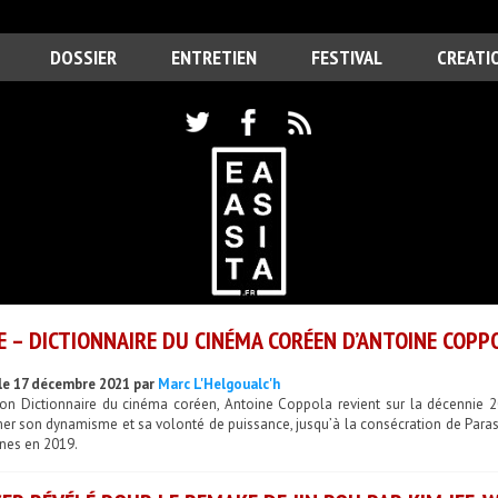
DOSSIER
ENTRETIEN
FESTIVAL
CREATI
E – DICTIONNAIRE DU CINÉMA CORÉEN D’ANTOINE COPP
le 17 décembre 2021 par
Marc L'Helgoualc'h
on Dictionnaire du cinéma coréen, Antoine Coppola revient sur la décennie 2
mer son dynamisme et sa volonté de puissance, jusqu’à la consécration de Paras
nes en 2019.