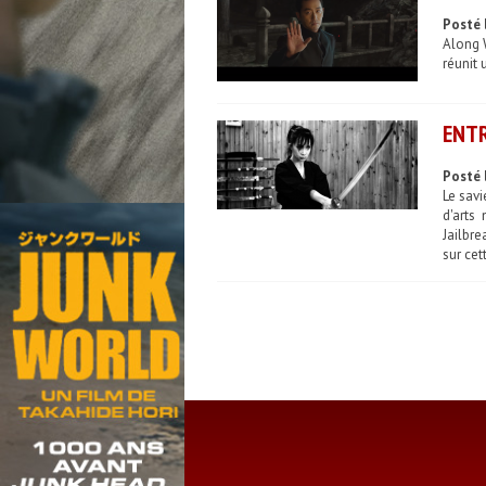
Posté 
Along 
réunit 
ENTR
Posté l
Le sav
d'arts
Jailbre
sur cet