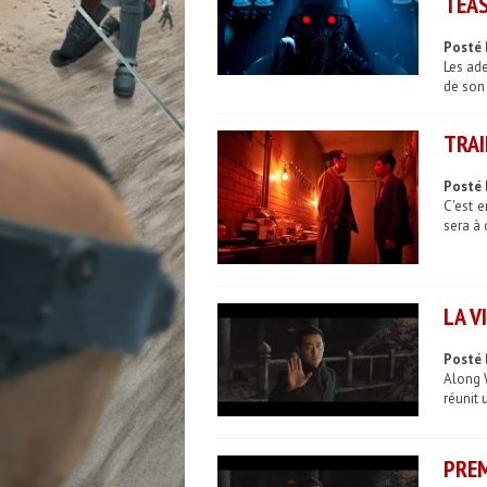
TEAS
Posté 
Les ade
de son
TRAI
Posté 
C'est 
sera à 
LA V
Posté 
Along 
réunit 
PREM