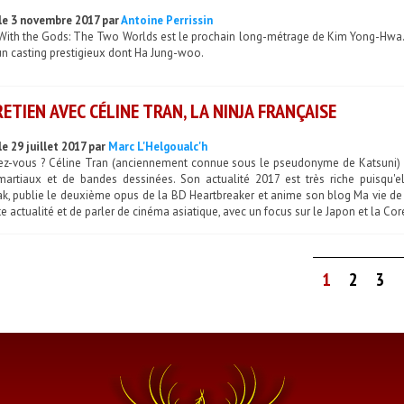
le 3 novembre 2017 par
Antoine Perrissin
With the Gods: The Two Worlds est le prochain long-métrage de Kim Yong-Hwa. Un
un casting prestigieux dont Ha Jung-woo.
ETIEN AVEC CÉLINE TRAN, LA NINJA FRANÇAISE
e 29 juillet 2017 par
Marc L'Helgoualc'h
iez-vous ? Céline Tran (anciennement connue sous le pseudonyme de Katsuni) 
 martiaux et de bandes dessinées. Son actualité 2017 est très riche puisqu'
ak, publie le deuxième opus de la BD Heartbreaker et anime son blog Ma vie de ni
te actualité et de parler de cinéma asiatique, avec un focus sur le Japon et la Cor
1
2
3