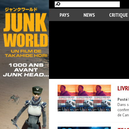
PAYS
NEWS
CRITIQUE
LIVR
Posté 
Dans s
confir
de Can