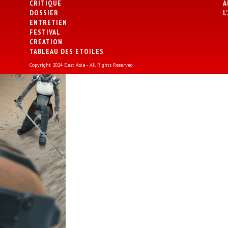
CRITIQUE
A
DOSSIER
L
ENTRETIEN
FESTIVAL
CREATION
TABLEAU DES ETOILES
Copyright 2024 East Asia - All Rights Reserved