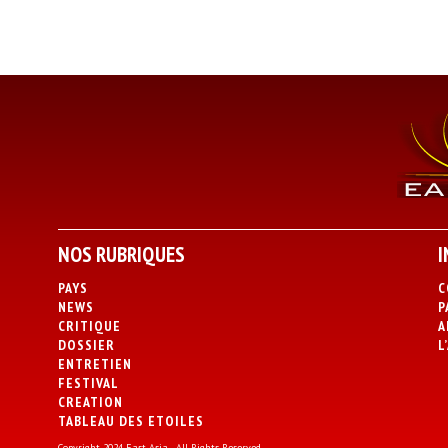
NOS RUBRIQUES
I
PAYS
C
NEWS
P
CRITIQUE
A
DOSSIER
L
ENTRETIEN
FESTIVAL
CREATION
TABLEAU DES ETOILES
Copyright 2024 East Asia - All Rights Reserved