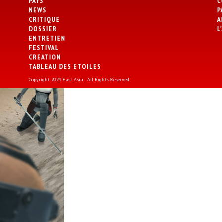
PAYS
C
NEWS
P
CRITIQUE
A
DOSSIER
L
ENTRETIEN
FESTIVAL
CREATION
TABLEAU DES ETOILES
Copyright 2024 East Asia - All Rights Reserved