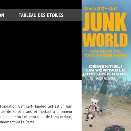
ON
TABLEAU DES ETOILES
Fondation Gan, Left-Handed Girl est un film
lles de 20 et 5 ans, et mettant à l'honneur
oduit par son collaborateur de longue date,
ainement via Le Pacte.