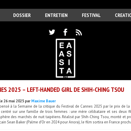
DOSSIER
ENTRETIEN
FESTIVAL
CREATI
ES 2025 – LEFT-HANDED GIRL DE SHIH-CHING TSOU
le 26 mai 2025 par
Maxime Bauer
ensé à la Semaine de la critique du Festival de Cannes 2025 par le prix de la 
e centré sur une famille de trois femmes : une mère célibataire et ses deux fi
sphère des marchés de nuit taipéiens. Réalisé par Shih-Ching Tsou, monté et pr
cain Sean Baker (Palme d'Or en 2024 pour Anora), le film sortira en France proch