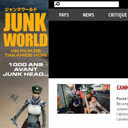
PAYS
NEWS
CRITIQUE
CANN
Posté 
Récomp
solair
l’atmo
l'améri