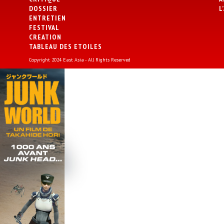
DOSSIER
L
ENTRETIEN
FESTIVAL
CREATION
TABLEAU DES ETOILES
Copyright 2024 East Asia - All Rights Reserved