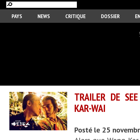
PAYS
NEWS
CRITIQUE
DOSSIER
E
TRAILER DE SE
KAR-WAI
Posté le 25 novemb