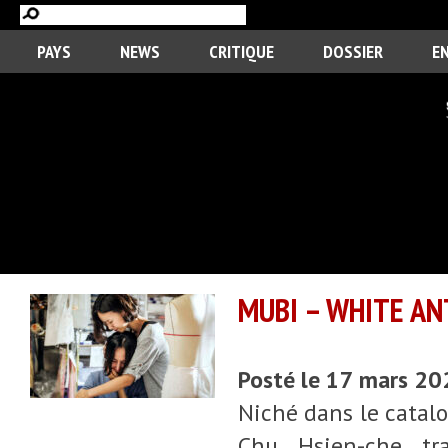
PAYS
NEWS
CRITIQUE
DOSSIER
E
MUBI – WHITE AN
Posté le 17 mars 2
Niché dans le catalo
Chu Hsien-che tr