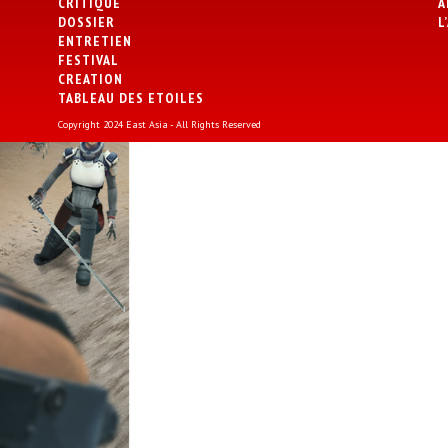
CRITIQUE
A
DOSSIER
L
ENTRETIEN
FESTIVAL
CREATION
TABLEAU DES ETOILES
Copyright 2024 East Asia - All Rights Reserved