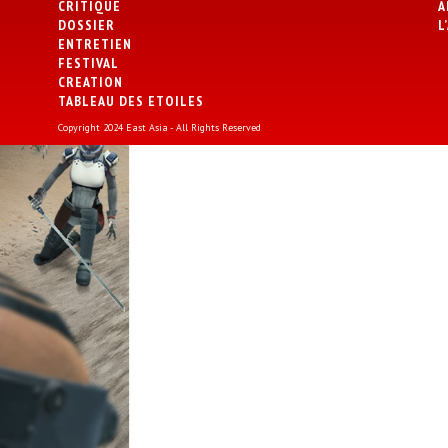
CRITIQUE
A
DOSSIER
L
ENTRETIEN
FESTIVAL
CREATION
TABLEAU DES ETOILES
Copyright 2024 East Asia - All Rights Reserved