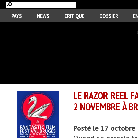
PAYS
NEWS
CRITIQUE
DOSSIER
E
LE RAZOR REEL F
2 NOVEMBRE À B
Posté le 17 octobre