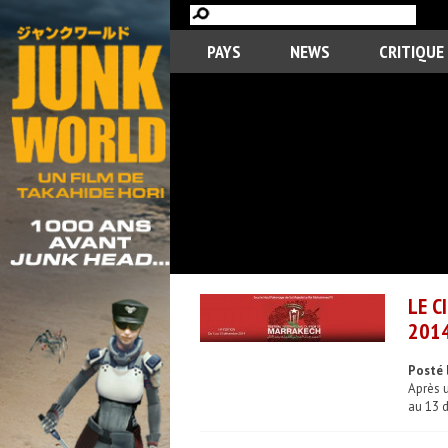
PAYS
NEWS
CRITIQUE
LE C
201
Posté 
Après 
au 13 