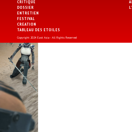
CRITIQUE
A
DOSSIER
L
ENTRETIEN
FESTIVAL
CREATION
TABLEAU DES ETOILES
Copyright 2024 East Asia - All Rights Reserved