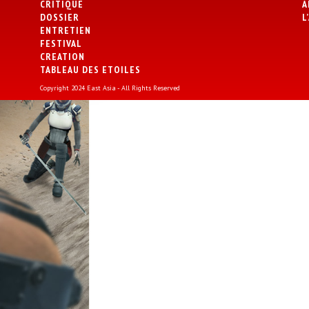
CRITIQUE
A
DOSSIER
L
ENTRETIEN
FESTIVAL
CREATION
TABLEAU DES ETOILES
Copyright 2024 East Asia - All Rights Reserved