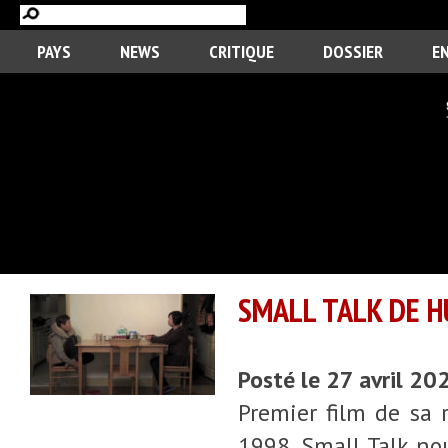
PAYS
NEWS
CRITIQUE
DOSSIER
E
SMALL TALK DE H
Posté le 27 avril 20
Premier film de sa 
1998, Small Talk no