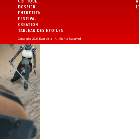
CRITIQUE
A
DOSSIER
L
ENTRETIEN
FESTIVAL
CREATION
TABLEAU DES ETOILES
Copyright 2024 East Asia - All Rights Reserved