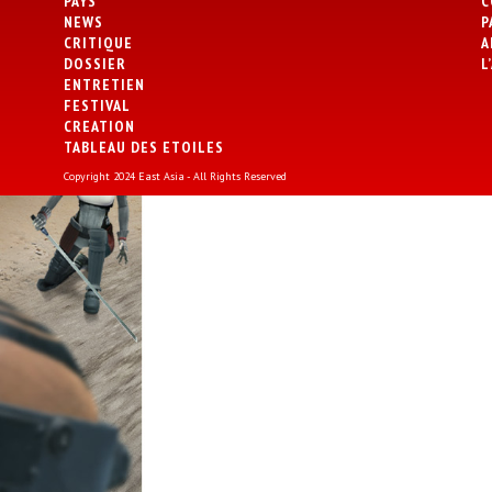
PAYS
C
NEWS
P
CRITIQUE
A
DOSSIER
L
ENTRETIEN
FESTIVAL
CREATION
TABLEAU DES ETOILES
Copyright 2024 East Asia - All Rights Reserved