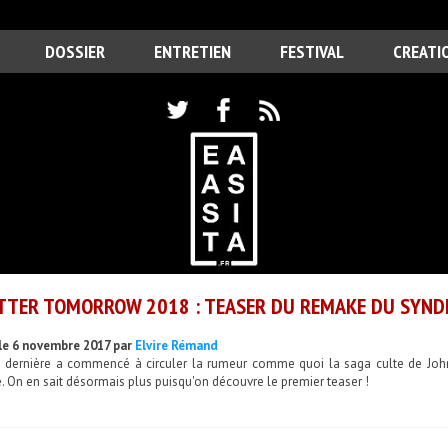
DOSSIER
ENTRETIEN
FESTIVAL
CREATI
TTER TOMORROW 2018 : TEASER DU REMAKE DU SYNDI
le 6 novembre 2017 par
Elvire Rémand
e dernière a commencé à circuler la rumeur comme quoi la saga culte de John 
 On en sait désormais plus puisqu'on découvre le premier teaser !