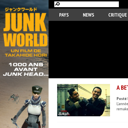
PAYS
NEWS
CRITIQUE
A BE
Posté 
L'anné
remake.