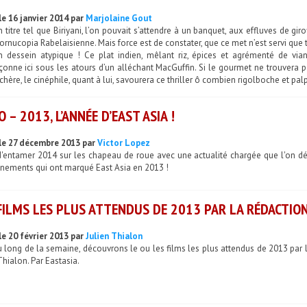
le 16 janvier 2014 par
Marjolaine Gout
 titre tel que Biriyani, l’on pouvait s’attendre à un banquet, aux effluves de g
ornucopia Rabelaisienne. Mais force est de constater, que ce met n’est servi que
un dessein atypique ! Ce plat indien, mêlant riz, épices et agrémenté de via
onne ici sous les atours d’un alléchant MacGuffin. Si le gourmet ne trouvera p
hère, le cinéphile, quant à lui, savourera ce thriller ô combien rigolboche et palp
O – 2013, L’ANNÉE D’EAST ASIA !
le 27 décembre 2013 par
Victor Lopez
d'entamer 2014 sur les chapeau de roue avec une actualité chargée que l'on dé
énements qui ont marqué East Asia en 2013 !
FILMS LES PLUS ATTENDUS DE 2013 PAR LA RÉDACTION 
le 20 février 2013 par
Julien Thialon
 long de la semaine, découvrons le ou les films les plus attendus de 2013 par l
Thialon. Par Eastasia.