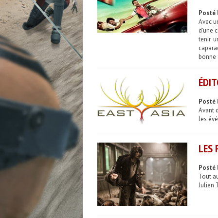
Posté 
Avec un
d’une c
tenir 
caparaç
bonne c
ÉDIT
Posté 
Avant 
les év
LES 
Posté 
Tout au
Julien 