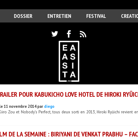
DOSSIER
ENTRETIEN
FESTIVAL
CREATI
RAILER POUR KABUKICHO LOVE HOTEL DE HIROKI RYŪIC
le 11 novembre 2014 par
diego
iiro Zou et Nobody’s Perfect, tous deux sorti en 2013, Hiroki Ryūichi revient 
ILM DE LA SEMAINE : BIRIYANI DE VENKAT PRABHU – FA