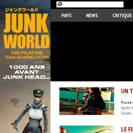
PAYS
NEWS
CRITIQUE
UN T
Posté 
Après K
Suivre
LE F