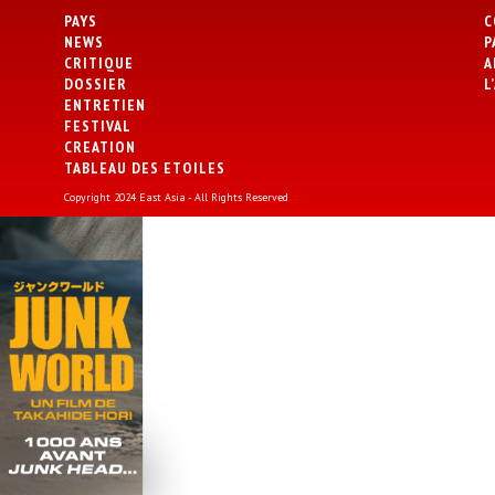
PAYS
C
NEWS
P
CRITIQUE
A
DOSSIER
L
ENTRETIEN
FESTIVAL
CREATION
TABLEAU DES ETOILES
Copyright 2024 East Asia - All Rights Reserved