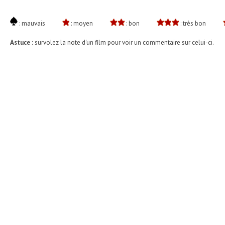
: mauvais
: moyen
: bon
: très bon
Astuce :
survolez la note d'un film pour voir un commentaire sur celui-ci.