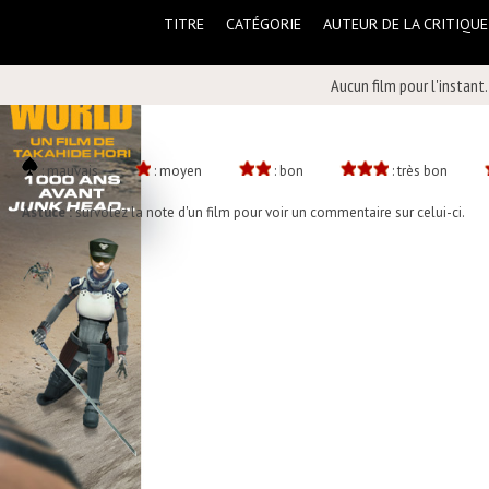
TITRE
CATÉGORIE
AUTEUR DE LA CRITIQUE
Aucun film pour l'instant.
: mauvais
: moyen
: bon
: très bon
Astuce :
survolez la note d'un film pour voir un commentaire sur celui-ci.